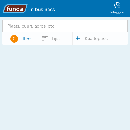
Hoofdmenu
Inloggen
Locatie
Lijst
Kaartopties
0
filters