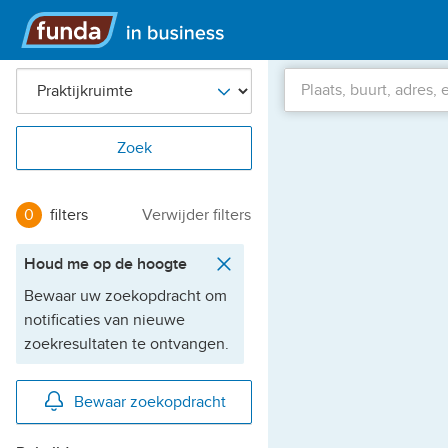
Hoofdmenu
Locatie
Zoek
0
filters
Verwijder filters
Houd me op de hoogte
Bewaar uw zoekopdracht om
notificaties van nieuwe
zoekresultaten te ontvangen.
Actieve
Bewaar zoekopdracht
filters