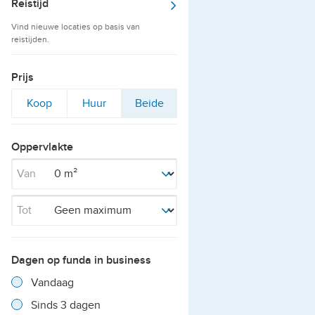
Reistijd
Vind nieuwe locaties op basis van
reistijden.
Prijs
Filter
Filter
Filter
Koop
Huur
Beide
op
op
op
Oppervlakte
Van
Tot
Dagen op funda in business
Filter verwijderen
Resultaten
Vandaag
Resultaten
Sinds 3 dagen