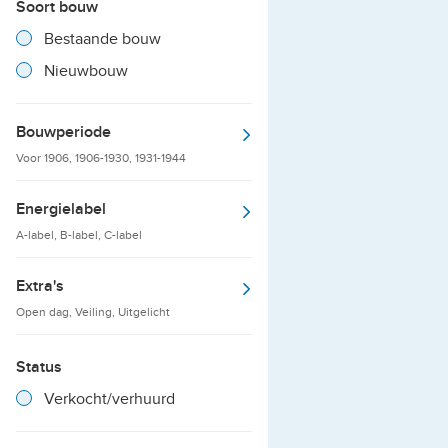
Soort bouw
Filter verwijderen
Resultaten
Bestaande bouw
Resultaten
Nieuwbouw
Bouwperiode
Voor 1906, 1906-1930, 1931-1944
Energielabel
A-label, B-label, C-label
Extra's
Open dag, Veiling, Uitgelicht
Status
Filter verwijderen
Resultaten
Verkocht/verhuurd