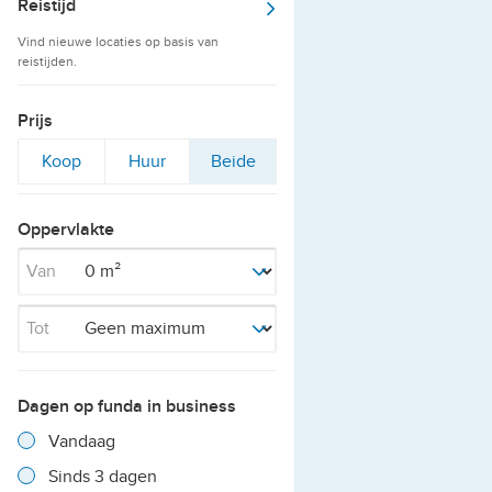
Reistijd
Vind nieuwe locaties op basis van
reistijden.
Prijs
Filter
Filter
Filter
Koop
Huur
Beide
op
op
op
Oppervlakte
Van
Tot
Dagen op funda in business
Filter verwijderen
Resultaten
Vandaag
Resultaten
Sinds 3 dagen