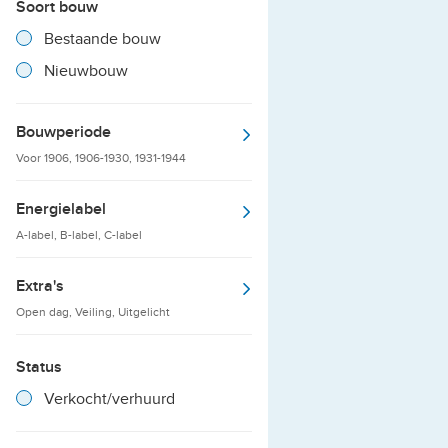
Soort bouw
Filter verwijderen
Resultaten
Bestaande bouw
Resultaten
Nieuwbouw
Bouwperiode
Voor 1906, 1906-1930, 1931-1944
Energielabel
A-label, B-label, C-label
Extra's
Open dag, Veiling, Uitgelicht
Status
Filter verwijderen
Resultaten
Verkocht/verhuurd