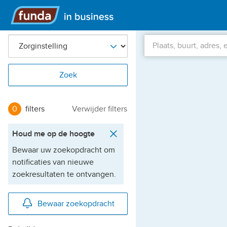
Hoofdmenu
Locatie
Zoek
0
filters
Verwijder filters
Houd me op de hoogte
Bewaar uw zoekopdracht om
notificaties van nieuwe
zoekresultaten te ontvangen.
Actieve
Bewaar zoekopdracht
filters