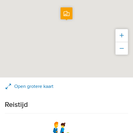
Inz
Uit
Open grotere kaart
Reistijd