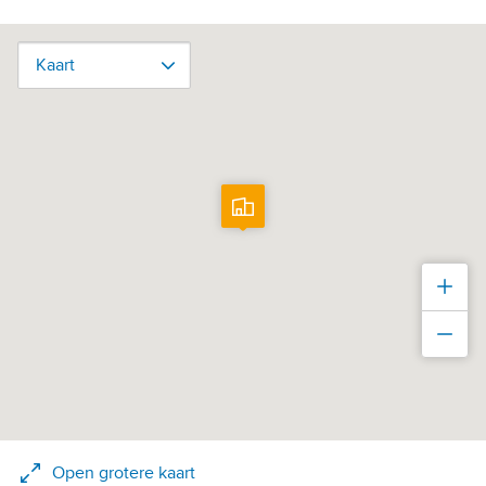
Kaart
Kaart
Inz
Uit
Open grotere kaart