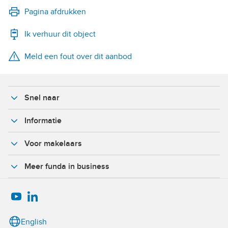
LinkedIn
Pagina afdrukken
Ik verhuur dit object
WhatsApp
Meld een fout over dit aanbod
X
Facebook
Snel naar
Informatie
Voor makelaars
Meer funda in business
English