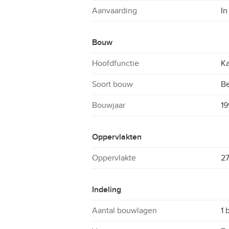
Aanvaarding
In
Bouw
Hoofdfunctie
Ka
Soort bouw
B
Bouwjaar
19
Oppervlakten
Oppervlakte
2
Indeling
Aantal bouwlagen
1 