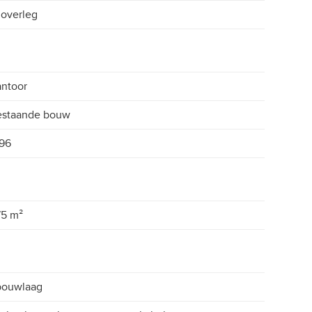
 overleg
ntoor
estaande bouw
96
75 m²
bouwlaag