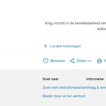
Krijg inzicht in de bereikbaarheid v
stati
Locatie toevoegen
Bewaren
Delen
P
LinkedIn
Snel naar
Informatie
WhatsApp
Zoek een bedrijfsmakelaar
Vraag & an
X
Blader door al het aanbod
Facebook