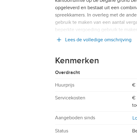
kantoorruimte op de begane grond bes
opgeleverd en bestaat uit een combin
spreekkamers. In overleg met de ander
gebruik te maken van een aantal verga
beperkte vergoeding gebruik te maken 
Lees de volledige omschrijving
Kenmerken
Overdracht
Huurprijs
€ 
Servicekosten
€ 
to
Aangeboden sinds
Lo
Status
Be