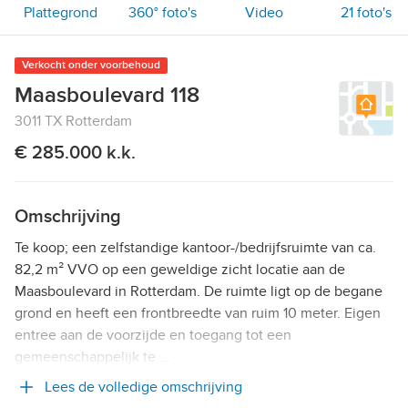
Plattegrond
360° foto's
Video
21
foto's
Verkocht onder voorbehoud
Maasboulevard 118
3011 TX Rotterdam
€ 285.000 k.k.
Omschrijving
Te koop; een zelfstandige kantoor-/bedrijfsruimte van ca.
82,2 m² VVO op een geweldige zicht locatie aan de
Maasboulevard in Rotterdam. De ruimte ligt op de begane
grond en heeft een frontbreedte van ruim 10 meter. Eigen
entree aan de voorzijde en toegang tot een
gemeenschappelijk te …
Lees de volledige omschrijving