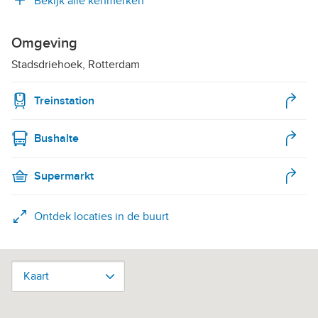
Bekijk alle kenmerken
Omgeving
Stadsdriehoek, Rotterdam
Treinstation
Bushalte
Supermarkt
Ontdek locaties in de buurt
Kaart
Kaart