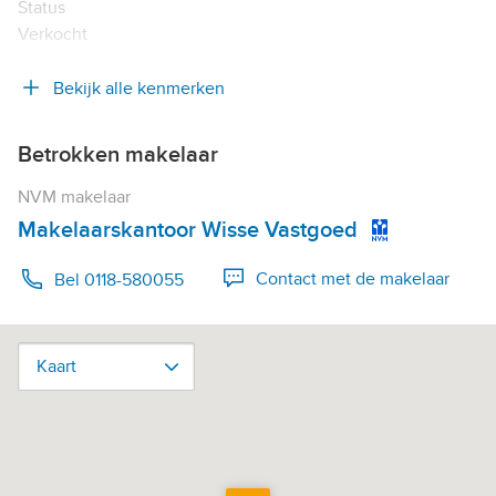
Status
Verkocht
Bekijk alle kenmerken
Betrokken makelaar
NVM makelaar
Makelaarskantoor Wisse Vastgoed
Contact met de makelaar
Bel 0118-580055
Kaart
Kaart