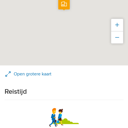
Inz
Uit
Open grotere kaart
Reistijd