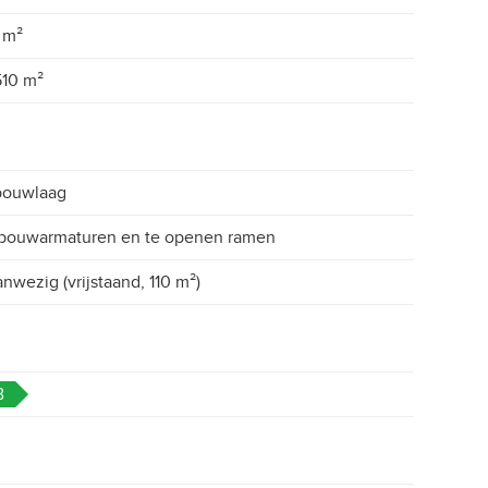
 m²
510 m²
bouwlaag
bouwarmaturen en te openen ramen
nwezig (vrijstaand, 110 m²)
B