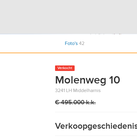
Foto's
42
Verkocht
Molenweg 10
3241 LH Middelharnis
€ 495.000 k.k.
Verkoopgeschiedeni