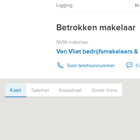
Ligging
In
Betrokken makelaar
NVM makelaar
Van Vliet bedrijfsmakelaars &
Toon telefoonnummer
C
Bel 0180434343
Kaart
Kaart
Satelliet
Kadastraal
Street View