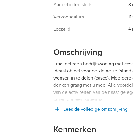
Aangeboden sinds
8 
Verkoopdatum
11
Looptijd
4
Omschrijving
Fraai gelegen bedrijfswoning met casc
Ideaal object voor de kleine zelfstandi
wensen in te delen (casco). Meerdere op
denken graag met u mee. Alle voorde
van de activiteiten van de naast geleg
buren o.a. een superma …
Lees de volledige omschrijving
Kenmerken