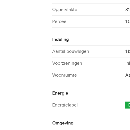
Oppervlakte
31
Perceel
1.
Indeling
Aantal bouwlagen
1 
Voorzieningen
In
Woonruimte
Aa
Energie
Energielabel
Omgeving