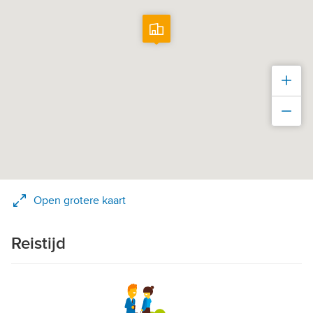
Inz
Uit
Open grotere kaart
Reistijd