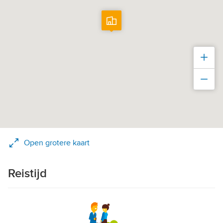
Inz
Uit
Open grotere kaart
Reistijd