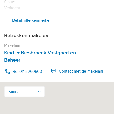
Status
Verkocht
Bekijk alle kenmerken
Betrokken makelaar
Makelaar
Kindt + Biesbroeck Vastgoed en
Beheer
Contact met de makelaar
Bel 0115-760500
Kaart
Kaart