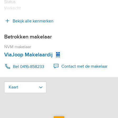
Status
Verkocht
Bekijk alle kenmerken
Betrokken makelaar
NVM makelaar
ViaJoop Makelaardij
Contact met de makelaar
Bel 0416-858233
Kaart
Kaart