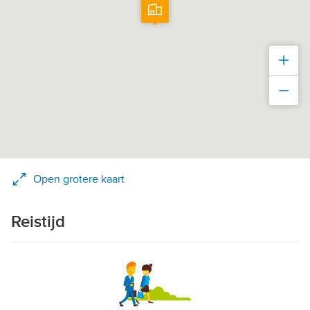
Inz
Uit
Open grotere kaart
Reistijd