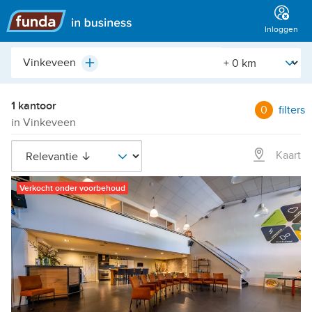
Hoofdmenu
Inloggen
Plaats,
[Straal]
Plus
buurt,
adres,
etc.
1 kantoor
0
filters
in Vinkeveen
Kaart
Verkocht onder voorbehoud