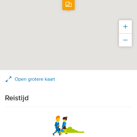
Inz
Uit
Open grotere kaart
Reistijd