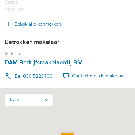
Status
Verhuurd
Bekijk alle kenmerken
Betrokken makelaar
Makelaar
DAM Bedrijfsmakelaardij B.V.
Contact met de makelaar
Bel 036-5223400
Kaart
Kaart