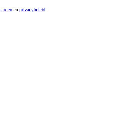
aarden
en
privacybeleid
.