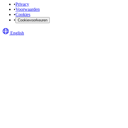
•
Privacy
•
Voorwaarden
•
Cookies
•
Cookievoorkeuren
English