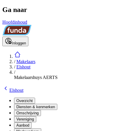
Ga naar
Hoofdinhoud
Inloggen
/
Makelaars
/
Elshout
/
Makelaarshuys AERTS
Elshout
Overzicht
Diensten & kenmerken
Omschrijving
Vereniging
Aanbod