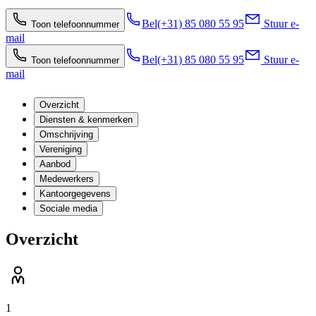
Bel
(+31) 85 080 55 95
Stuur e-
Toon telefoonnummer
mail
Bel
(+31) 85 080 55 95
Stuur e-
Toon telefoonnummer
mail
Overzicht
Diensten & kenmerken
Omschrijving
Vereniging
Aanbod
Medewerkers
Kantoorgegevens
Sociale media
Overzicht
1