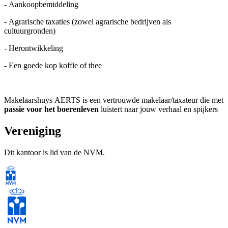
- Aankoopbemiddeling
- Agrarische taxaties (zowel agrarische bedrijven als
cultuurgronden)
- Herontwikkeling
- Een goede kop koffie of thee
Makelaarshuys AERTS is een vertrouwde makelaar/taxateur die met
passie voor het boerenleven
luistert naar jouw verhaal en spijkers
met koppen slaat, een makelaar/taxateur die je helpt om vooruit te
boeren. Je kunt ons inschakelen voor de aankoop, verkoop en
Vereniging
taxatie van o.a. melkvee- en akkerbouwbedrijven,
glastuinbouwbedrijven, intensieve veehouderij, paardenhouderijen
Dit kantoor is lid van de NVM.
en cultuurgronden. Ook bij vragen over onteigeningszaken, pacht
en/of Wet voorkeursrecht gemeenten (Wvg) helpen wij je graag.
Met ons label
BuitenAERTS
komt het landelijk & exclusief wonen
in de spotlight te staan. Zowel een eenvoudig landhuis als een
compleet gerestaureerde woonboerderij in het buitengebied vallen
onder dit label. Makelaarshuys AERTS heeft ruime
ervaring
in dit