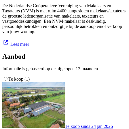
segment en levert graag maatwerk. Je ontmoet ons in Brabant, maar
De Nederlandse Coöperatieve Vereniging van Makelaars en
ook daarbuiten.
Taxateurs (NVM) is met ruim 4400 aangesloten makelaars/taxateurs
de grootste ledenorganisatie van makelaars, taxateurs en
Verkoopbemiddeling
vastgoeddeskundigen. Een NVM-makelaar is deskundig,
persoonlijk betrokken en ontzorgt je bij de aankoop en/of verkoop
van jouw woning.
Verkopen via Makelaarshuys AERTS: je mag er op vertrouwen dat
je vastgoed tegen de beste condities verkocht wordt. Niet alleen de
prijs, maar ook de voorwaarden zijn van belang. Voor alle soorten
Lees meer
landelijk & exclusief wonen en agrarisch vastgoed kun je bij
Makelaarshuys AERTS aankloppen.
Aanbod
Informatie is gebaseerd op de afgelopen 12 maanden.
5x Toegevoegde waarde van Makelaarshuys AERTS:
Te koop (1)
Samenwerking met vaste partners, zodat er waar nodig snel
geschakeld kan worden.
Een vast aanspreekpunt gedurende het gehele verkooptraject.
Dat zorgt voor korte lijnen en complete dossierkennis.
Ook buiten kantoortijden is jouw makelaar bereikbaar.
Makelaarshuys AERTS heeft veel ervaring in Landelijk en
Agrarisch vastgoed en gaat voor perfectie, wij hanteren een
hoog servicelevel en lopen net een stapje harder voor het
beste verkoopresultaat.
Te koop sinds
24 jan 2026