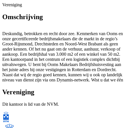
Vereniging
Omschrijving
Deskundig, betrokken en recht door zee. Kenmerken van Ooms en
onze gecertificeerde bedrijfsmakelaars die de markt in de regio’s
Groot-Rijnmond, Drechtsteden en Noord-West Brabant als geen
ander kennen. Of het nu gaat om de verhuur, aanhuur, verkoop of
aankoop. Een bedrijfshal van 3.000 m2 of een winkel van 50 m2.
Een kantoorpand in het centrum of een logistiek complex dichtbij
uitvalswegen. U bent bij Ooms Makelaars Bedrijfshuisvesting aan
het juiste adres bij onze vestigingen in Rotterdam en Dordrecht.
Naast dat wij de regio goed kennen, kunnen wij u ook op landelijk
niveau van dienst zijn via ons Dynamis-netwerk. Wist u dat we één
van de weinige makelaars in bedrijfsmatig onroerend goed zijn met
een NVM-business lidmaatschap?
Vereniging
De bedrijfsmakelaars van Ooms doen meer dan alleen maar
Dit kantoor is lid van de NVM.
bemiddelen tussen huurder en verhuurder of koper en verkoper. We
zijn ook adviseur van bedrijven en instellingen. Dat doen we in
opdracht van een brede klantenkring: van profit tot non-
profitorganisaties. Van bedrijven in het MKB tot multinationals. Van
eenmanszaken tot particuliere en institutionele beleggers.