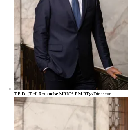
T.E.D. (Ted) Rommelse MRICS RM RTgz
Directeur