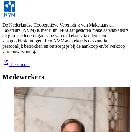
We zijn in staat u een totaaloplossing te bieden: u kunt bij Ooms
terecht voor expertise op het gebied van taxaties, financieel advies,
beleggingen, gebiedsontwikkeling, projectontwikkeling, sale &
leaseback en consultancy.
De Nederlandse Coöperatieve Vereniging van Makelaars en
Taxateurs (NVM) is met ruim 4400 aangesloten makelaars/taxateurs
de grootste ledenorganisatie van makelaars, taxateurs en
Ooms weet wat er leeft. Dit kunnen we waarmaken door meer dan
vastgoeddeskundigen. Een NVM-makelaar is deskundig,
90 jaar ervaring. Gecombineerd met een hoog kennisniveau van
persoonlijk betrokken en ontzorgt je bij de aankoop en/of verkoop
onze medewerkers binnen een organisatie die klantgerichtheid en
van jouw woning.
efficiency hoog in het vaandel heeft staan: service staat bij ons
voorop.
Lees meer
Medewerkers