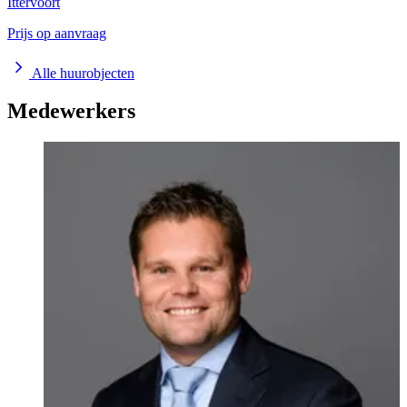
Ittervoort
Prijs op aanvraag
Alle huurobjecten
Medewerkers