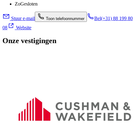
Zo
Gesloten
Stuur e-mail
Bel
(+31) 88 199 80
Toon telefoonnummer
08
Website
Onze vestigingen