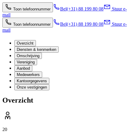
Bel
(+31) 88 199 80 08
Stuur e-
Toon telefoonnummer
mail
Bel
(+31) 88 199 80 08
Stuur e-
Toon telefoonnummer
mail
Overzicht
Diensten & kenmerken
Omschrijving
Vereniging
Aanbod
Medewerkers
Kantoorgegevens
Onze vestigingen
Overzicht
20