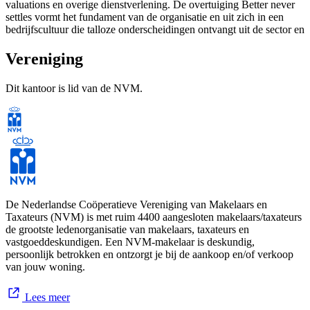
valuations en overige dienstverlening. De overtuiging Better never
settles vormt het fundament van de organisatie en uit zich in een
bedrijfscultuur die talloze onderscheidingen ontvangt uit de sector en
het bedrijfsleven. Meer informatie vindt u op
www.cushmanwakefield.nl en via LinkedIn.
Vereniging
Dit kantoor is lid van de NVM.
About Cushman & Wakefield
Cushman & Wakefield (NYSE: CWK) is a leading global
commercial real estate services firm for occupiers and investors with
approximately 53,000 employees in over 350 offices and nearly 60
countries. In 2025, the firm reported revenue of $10.3 billion across
its core service lines of Services, Leasing, Capital markets, and
Valuation and other. Built around the belief that Better never settles,
the firm receives numerous industry and business accolades for its
De Nederlandse Coöperatieve Vereniging van Makelaars en
award-winning culture. For additional information, visit
Taxateurs (NVM) is met ruim 4400 aangesloten makelaars/taxateurs
www.cushmanwakefield.nl or LinkedIn.
de grootste ledenorganisatie van makelaars, taxateurs en
vastgoeddeskundigen. Een NVM-makelaar is deskundig,
persoonlijk betrokken en ontzorgt je bij de aankoop en/of verkoop
van jouw woning.
Lees meer