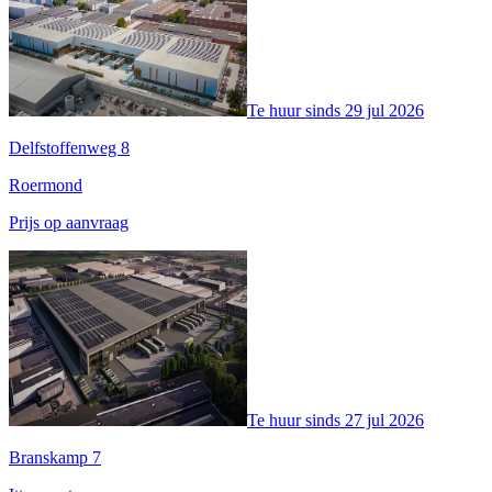
Te huur sinds
29 jul 2026
Delfstoffenweg 8
Roermond
Prijs op aanvraag
Te huur sinds
27 jul 2026
Branskamp 7