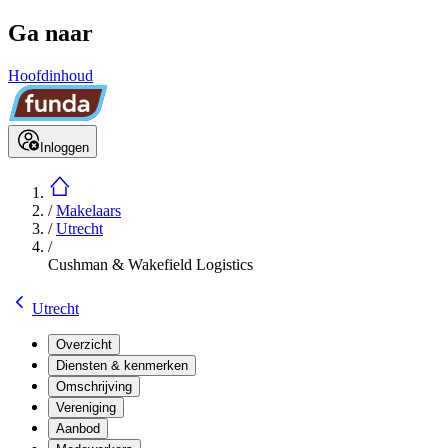
Ga naar
Hoofdinhoud
Inloggen
/
Makelaars
/
Utrecht
/
Cushman & Wakefield Logistics
Utrecht
Overzicht
Diensten & kenmerken
Omschrijving
Vereniging
Aanbod