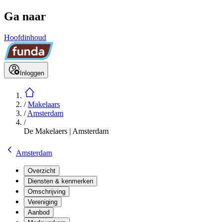
Ga naar
Hoofdinhoud
Inloggen
/
Makelaars
/
Amsterdam
/
De Makelaers | Amsterdam
Amsterdam
Overzicht
Diensten & kenmerken
Omschrijving
Vereniging
Aanbod