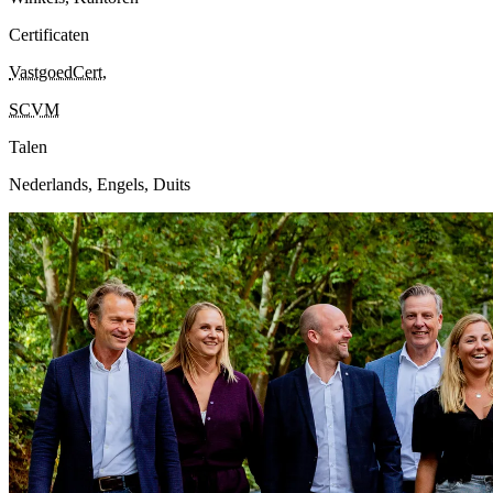
Certificaten
VastgoedCert
,
SCVM
Talen
Nederlands, Engels, Duits