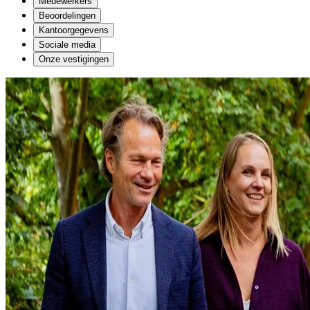
Medewerkers
Beoordelingen
Kantoorgegevens
Sociale media
Onze vestigingen