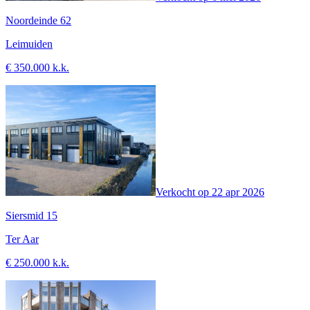
Noordeinde 62
Leimuiden
€ 350.000 k.k.
Verkocht op
22 apr 2026
Siersmid 15
Ter Aar
€ 250.000 k.k.