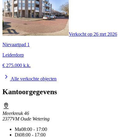
Verkocht op
26 mrt 2026
Nievaartpad 1
Leiderdorp
€ 275.000 k.k.
Alle verkochte objecten
Kantoorgegevens
Meerkreuk 46
2377VM Oude Wetering
Ma
08:00 - 17:00
Di
08:00 - 17:00