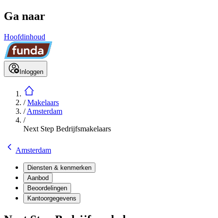
Ga naar
Hoofdinhoud
Inloggen
/
Makelaars
/
Amsterdam
/
Next Step Bedrijfsmakelaars
Amsterdam
Diensten & kenmerken
Aanbod
Beoordelingen
Kantoorgegevens