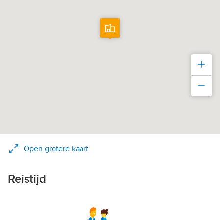
Inz
Uit
Open grotere kaart
Reistijd