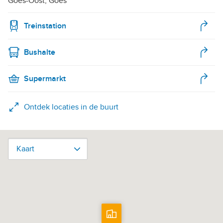
Goes-Oost, Goes
Treinstation
Bushalte
Supermarkt
Ontdek locaties in de buurt
Kaart
Kaart