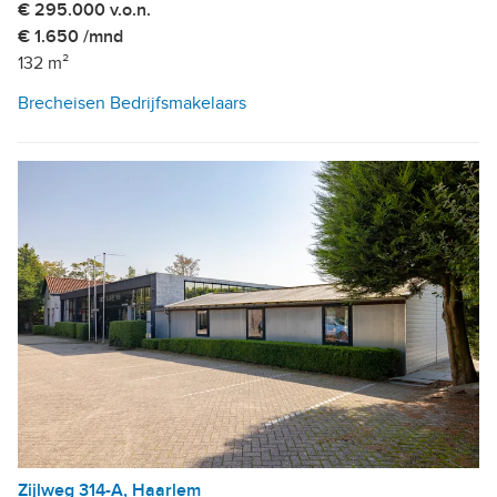
€ 295.000 v.o.n.
€ 1.650 /mnd
132 m²
Brecheisen Bedrijfsmakelaars
Zijlweg 314-A, Haarlem