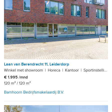
Laan van Berendrecht 11, Leiderdorp
Winkel met showroom
|
Horeca
|
Kantoor
|
Sportinstelling
|
€ 1.995 /mnd
120 m²
/
120 m²
Barnhoorn Bedrijfsmakelaardij B.V.