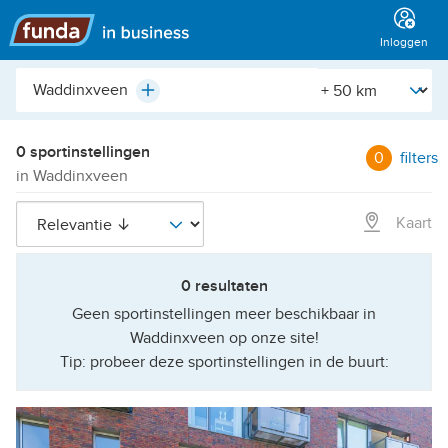
Hoofdmenu
Inloggen
Plaats,
[Straal]
Plus
buurt,
adres,
etc.
0 sportinstellingen
0
filters
in Waddinxveen
Kaart
0 resultaten
Geen sportinstellingen meer beschikbaar in
Waddinxveen op onze site!
Tip: probeer deze sportinstellingen in de buurt: