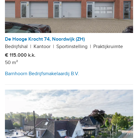
De Hooge Krocht 74, Noordwijk (ZH)
Bedrijfshal
|
Kantoor
|
Sportinstelling
|
Praktijkruimte
€ 115.000 k.k.
50 m²
Barnhoorn Bedrijfsmakelaardij B.V.