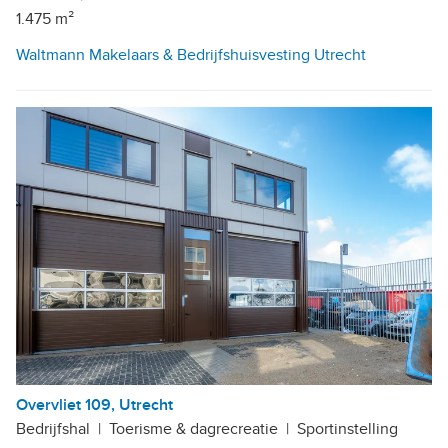
1.475 m²
Waltmann Makelaars & Bedrijfshuisvesting Utrecht
Overvliet 109, Utrecht
Bedrijfshal
|
Toerisme & dagrecreatie
|
Sportinstelling