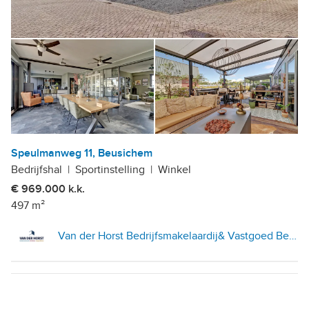
Speulmanweg 11, Beusichem
Bedrijfshal
|
Sportinstelling
|
Winkel
€ 969.000 k.k.
497 m²
Van der Horst Bedrijfsmakelaardij& Vastgoed Beheer