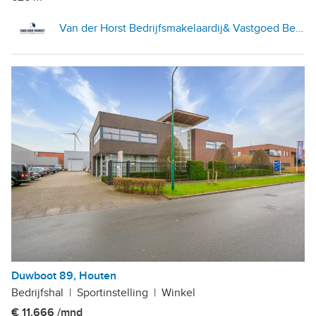
Van der Horst Bedrijfsmakelaardij& Vastgoed Beheer
Duwboot 89, Houten
Bedrijfshal
|
Sportinstelling
|
Winkel
€ 11.666 /mnd