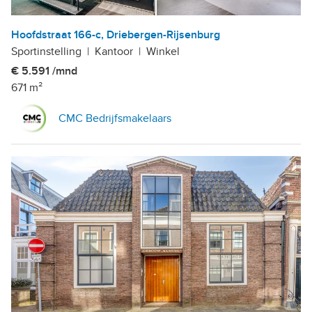
Hoofdstraat 166-c, Driebergen-Rijsenburg
Sportinstelling
|
Kantoor
|
Winkel
€ 5.591 /mnd
671 m²
CMC Bedrijfsmakelaars