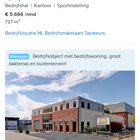
Bedrijfshal
|
Kantoor
|
Sportinstelling
€ 5.666 /mnd
727 m²
Bedrijfslocatie.NL Bedrijfsmakelaars Taxateurs
Bedrijfsobject met bedrijfswoning, groot
Blikvanger
dakterras en buitenterrein!