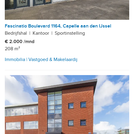
Fascinatio Boulevard 1164, Capelle aan den IJssel
Bedrijfshal
|
Kantoor
|
Sportinstelling
€ 2.000 /mnd
208 m²
Immobilia | Vastgoed & Makelaardij