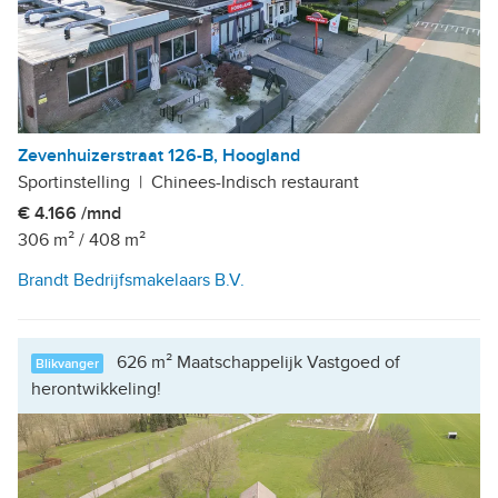
Zevenhuizerstraat 126-B, Hoogland
Sportinstelling
|
Chinees-Indisch restaurant
€ 4.166 /mnd
306 m²
/
408 m²
Brandt Bedrijfsmakelaars B.V.
626 m² Maatschappelijk Vastgoed of
Blikvanger
herontwikkeling!