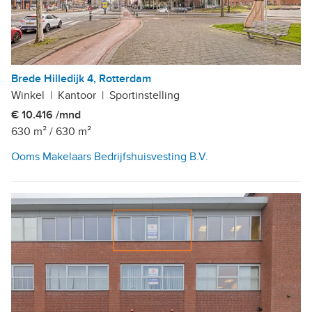
Brede Hilledijk 4, Rotterdam
Winkel
|
Kantoor
|
Sportinstelling
€ 10.416 /mnd
630 m²
/
630 m²
Ooms Makelaars Bedrijfshuisvesting B.V.