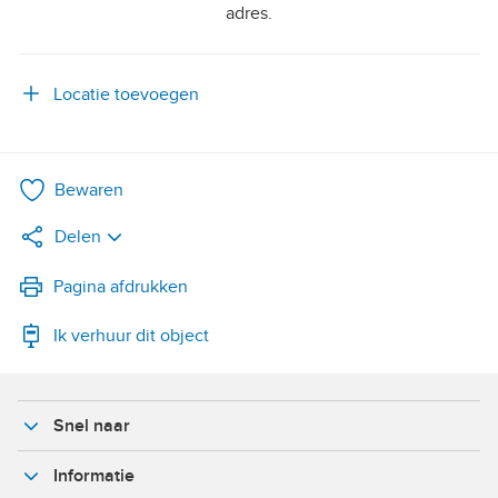
adres.
Locatie toevoegen
Bewaren
Delen
LinkedIn
Pagina afdrukken
Ik verhuur dit object
WhatsApp
X
Snel naar
Facebook
Informatie