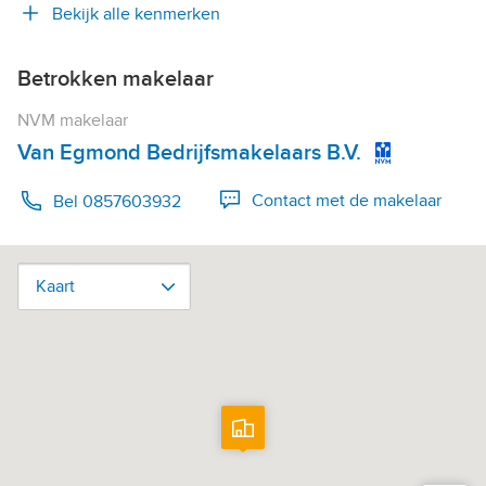
Bekijk alle kenmerken
Betrokken makelaar
NVM makelaar
Van Egmond Bedrijfsmakelaars B.V.
Contact met de makelaar
Bel 0857603932
Kaart
Kaart