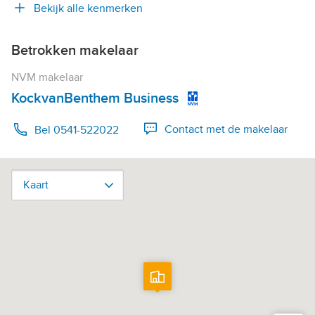
Bekijk alle kenmerken
Betrokken makelaar
NVM makelaar
KockvanBenthem Business
Contact met de makelaar
Bel 0541-522022
Kaart
Kaart