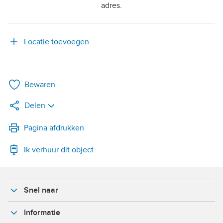
adres.
Locatie toevoegen
Bewaren
Delen
LinkedIn
Pagina afdrukken
Ik verhuur dit object
WhatsApp
X
Snel naar
Facebook
Informatie