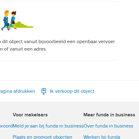
an dit object vanuit bijvoorbeeld een openbaar vervoer
on of vanuit een adres.
agina afdrukken
Ik verkoop dit object
Voor makelaars
Meer funda in business
twoord
Meld je aan bij funda in business
Over funda in business
Plaats en promoot objecten
Werken bij funda