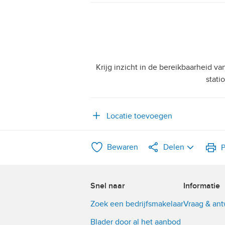
Krijg inzicht in de bereikbaarheid v
stati
Locatie toevoegen
Bewaren
Delen
P
LinkedIn
Snel naar
Informatie
WhatsApp
Zoek een bedrijfsmakelaar
Vraag & an
X
Blader door al het aanbod