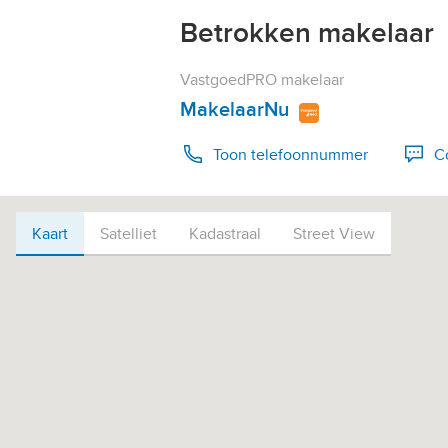
Betrokken makelaar
VastgoedPRO makelaar
MakelaarNu
Toon telefoonnummer
C
Bel 0598-717611
Kaart
Kaart
Satelliet
Kadastraal
Street View