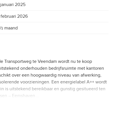
 januari 2025
 februari 2026
2½ maand
 de Transportweg te Veendam wordt nu te koop
tstekend onderhouden bedrijfsruimte met kantoren
eschikt over een hoogwaardig niveau van afwerking,
solerende voorzieningen. Een energielabel A++ wordt
n is uitstekend bereikbaar en gunstig gesitueerd ten
Assen – Eemshaven …