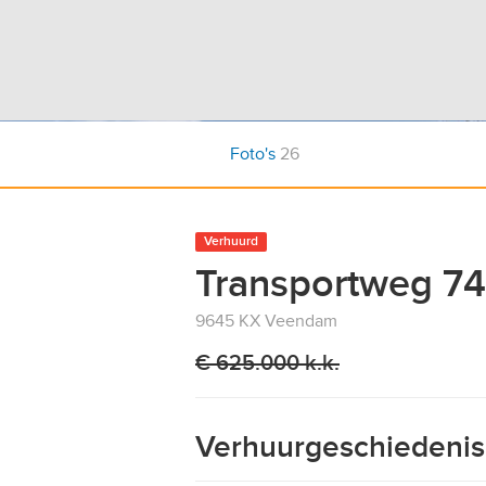
Foto's
26
Verhuurd
Transportweg 74
9645 KX Veendam
€ 625.000 k.k.
Verhuurgeschiedenis