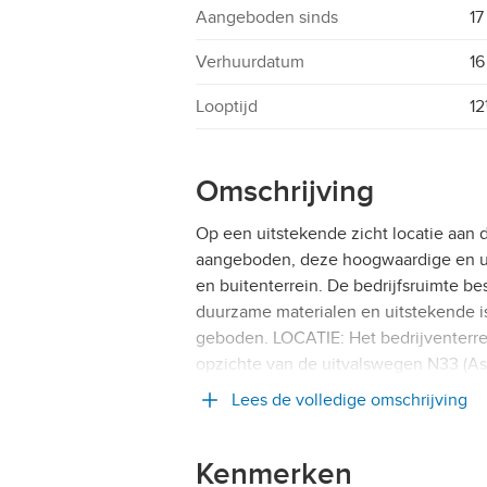
Aangeboden sinds
17
Verhuurdatum
16
Looptijd
1
Omschrijving
Op een uitstekende zicht locatie aan
aangeboden, deze hoogwaardige en ui
en buitenterrein. De bedrijfsruimte b
duurzame materialen en uitstekende i
geboden. LOCATIE: Het bedrijventerrei
opzichte van de uitvalswegen N33 (
Lees de volledige omschrijving
Kenmerken