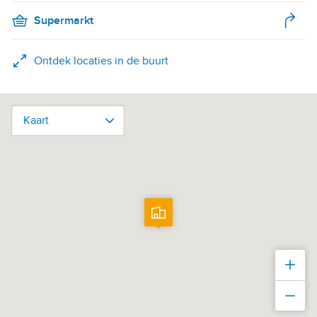
Supermarkt
Ontdek locaties in de buurt
Kaart
Kaart
Inz
Uit