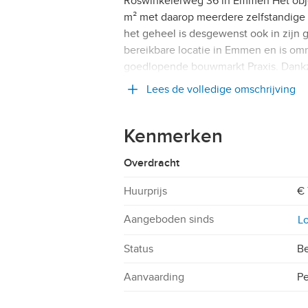
Roswinkelerweg 36 in Emmen Het objec
m² met daarop meerdere zelfstandige be
het geheel is desgewenst ook in zijn
bereikbare locatie in Emmen en is om
goedlopende bouwmarkt Praxis. Dankzi
Lees de volledige omschrijving
Kenmerken
Overdracht
Huurprijs
€ 
Aangeboden sinds
Lo
Status
Be
Aanvaarding
Pe