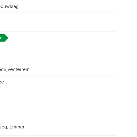
bouwlaag
A
drijventerrein
ee
weg, Emmen