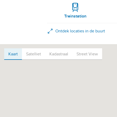
Treinstation
Ontdek locaties in de buurt
Kaart
Kaart
Satelliet
Kadastraal
Street View