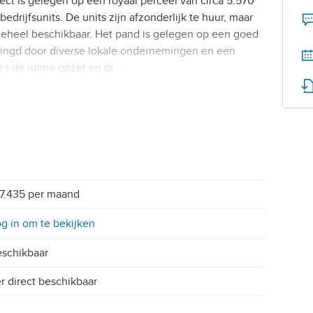
t is gelegen op een royaal perceel van circa 5.570
drijfsunits. De units zijn afzonderlijk te huur, maar
 geheel beschikbaar. Het pand is gelegen op een goed
ringd door diverse lokale ondernemingen en een
j de ruime opzet en pr …
7.435 per maand
g in om te bekijken
schikbaar
r direct beschikbaar