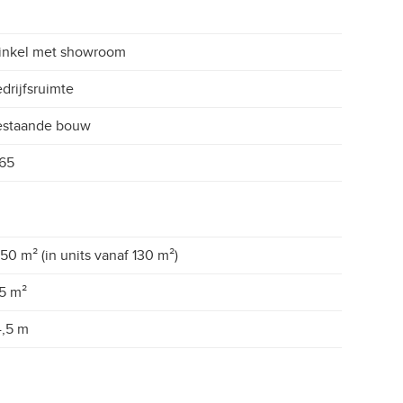
inkel met showroom
drijfsruimte
estaande bouw
65
750 m² (in units vanaf 130 m²)
5 m²
,5 m