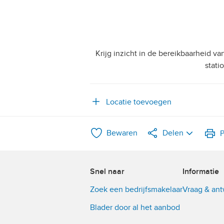
Krijg inzicht in de bereikbaarheid v
stati
Locatie toevoegen
Bewaren
Delen
P
LinkedIn
Snel naar
Informatie
WhatsApp
Zoek een bedrijfsmakelaar
Vraag & an
X
Blader door al het aanbod
Facebook