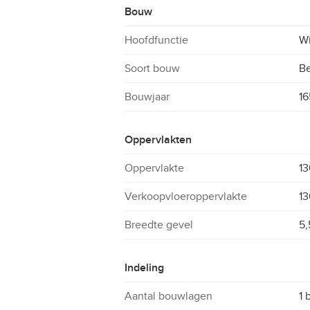
Bouw
Hoofdfunctie
W
Soort bouw
B
Bouwjaar
1
Oppervlakten
Oppervlakte
13
Verkoopvloeroppervlakte
13
Breedte gevel
5,
Indeling
Aantal bouwlagen
1 