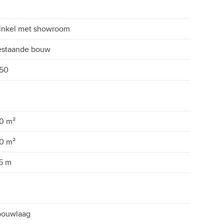
inkel met showroom
estaande bouw
650
0 m²
0 m²
5 m
bouwlaag