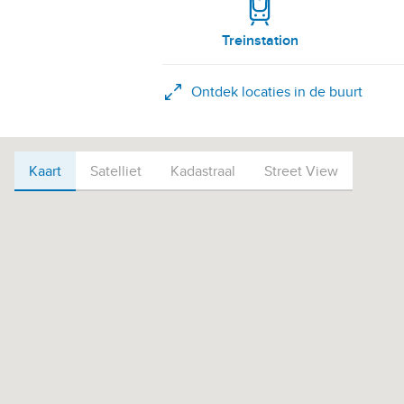
Treinstation
Ontdek locaties in de buurt
Kaart
Kaart
Satelliet
Kadastraal
Street View