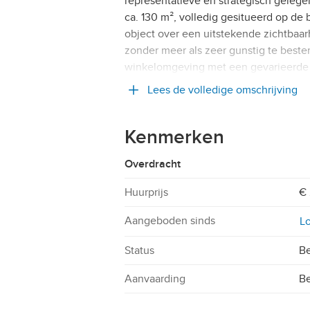
representatieve en strategisch geleg
ca. 130 m², volledig gesitueerd op de
object over een uitstekende zichtbaarh
zonder meer als zeer gunstig te beste
winkelomgeving met een gevarieerde m
Lees de volledige omschrijving
Kenmerken
Overdracht
Huurprijs
€ 
Aangeboden sinds
Lo
Status
Be
Aanvaarding
Be