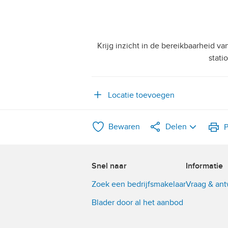
Krijg inzicht in de bereikbaarheid v
stati
Locatie toevoegen
Bewaren
Delen
P
LinkedIn
Snel naar
Informatie
WhatsApp
Zoek een bedrijfsmakelaar
Vraag & an
X
Blader door al het aanbod
Facebook