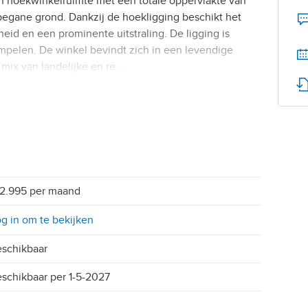
en hoekwinkelruimte met een totale oppervlakte van
 begane grond. Dankzij de hoekligging beschikt het
eid en een prominente uitstraling. De ligging is
mpelen. De winkel bevindt zich in een levendige
ix van landelijke en re …
2.995 per maand
g in om te bekijken
schikbaar
schikbaar per 1-5-2027