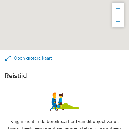
Inz
Uit
Open grotere kaart
Reistijd
Krijg inzicht in de bereikbaarheid van dit object vanuit
bijvoorbeeld een openbaar vervoer station of vanuit een