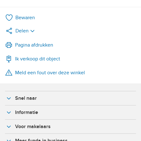
Bewaren
Delen
LinkedIn
Pagina afdrukken
Ik verkoop dit object
WhatsApp
Meld een fout over deze winkel
X
Facebook
Snel naar
Informatie
Voor makelaars
Meer funda in business