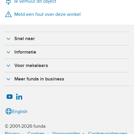
Ik verhuur dit object
WhatsApp
Meld een fout over deze winkel
X
Facebook
Snel naar
Informatie
Voor makelaars
Meer funda in business
English
© 2001-2026 funda
•
Privacy
•
Cookies
•
Voorwaarden
Cookievoorkeuren