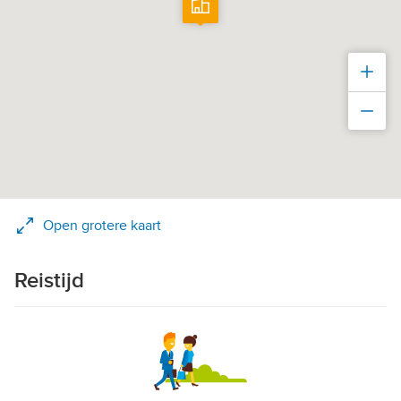
Inz
Uit
Open grotere kaart
Reistijd