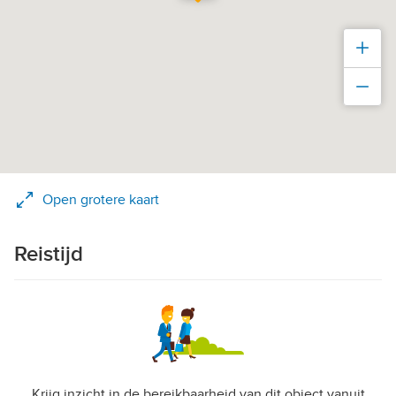
Inz
Uit
Open grotere kaart
Reistijd
Krijg inzicht in de bereikbaarheid van dit object vanuit