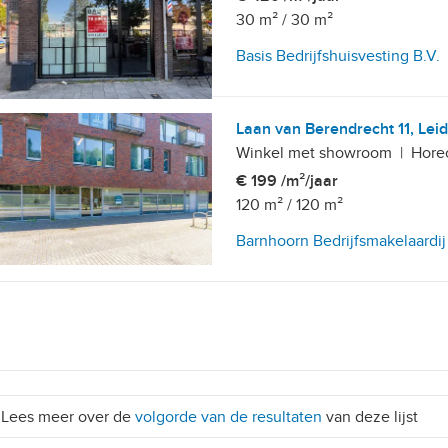
30 m²
/
30 m²
Basis Bedrijfshuisvesting B.V.
Laan van Berendrecht 11, Lei
Winkel met showroom
|
Hore
€ 199 /m²/jaar
120 m²
/
120 m²
Barnhoorn Bedrijfsmakelaardij
Lees meer over de
volgorde van de resultaten
van deze lijst