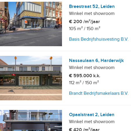
Breestraat 52, Leiden
Winkel met showroom
€ 200 /m²/jaar
105 m²
/
150 m²
Basis Bedrijfshuisvesting B.V.
Nassaulaan 6, Harderwijk
Winkel met showroom
€ 595.000 k.k.
112 m²
/
150 m²
Brandt Bedrijfsmakelaars B.V.
Opaalstraat 2, Leiden
Winkel met showroom
€ 420 /m²/jaar