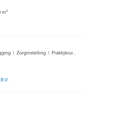
9 m²
gging
|
Zorginstelling
|
Praktijkruimte
 B.V.