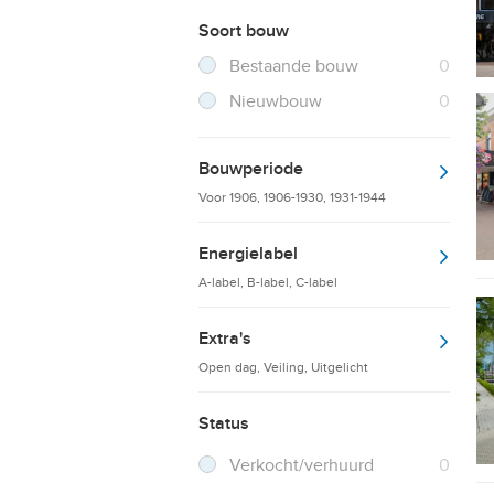
Soort bouw
Filter verwijderen
Resultaten
Bestaande bouw
0
Resultaten
Nieuwbouw
0
Bouwperiode
Voor 1906, 1906-1930, 1931-1944
Energielabel
A-label, B-label, C-label
Extra's
Open dag, Veiling, Uitgelicht
Status
Verkocht/verhuurd
0