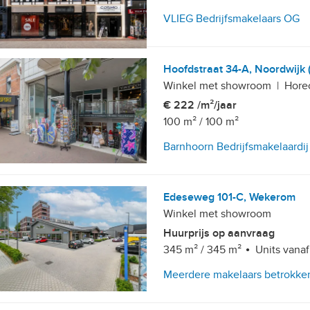
VLIEG Bedrijfsmakelaars OG
Hoofdstraat 34-A, Noordwijk 
Winkel met showroom
|
Hore
€ 222 /m²/jaar
100 m²
/
100 m²
Barnhoorn Bedrijfsmakelaardij
Edeseweg 101-C, Wekerom
Winkel met showroom
Huurprijs op aanvraag
345 m²
/
345 m²
Units vanaf
Meerdere makelaars betrokke