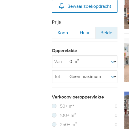
Bewaar zoekopdracht
Prijs
Filter
Filter
Filter
Koop
Huur
Beide
op
op
op
Oppervlakte
Van
Tot
Verkoopvloeroppervlakte
Filter verwijderen
Resultaten
50+ m²
0
Resultaten
100+ m²
0
Resultaten
250+ m²
0