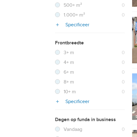
Resultaten
500+ m²
0
Resultaten
1.000+ m²
0
Specificeer
Frontbreedte
Filter verwijderen
Resultaten
3+ m
0
Resultaten
4+ m
0
Resultaten
6+ m
0
Resultaten
8+ m
0
Resultaten
10+ m
0
Specificeer
Dagen op funda in business
Filter verwijderen
Resultaten
Vandaag
0