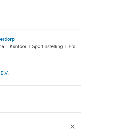
derdorp
ca
|
Kantoor
|
Sportinstelling
|
Praktijkruimte
 B.V.