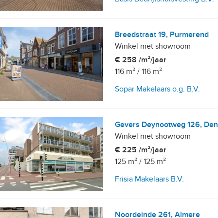
Breedstraat 19, Purmerend
Winkel met showroom
€ 258 /m²/jaar
116 m²
/
116 m²
Sopar Makelaars o.g. B.V.
Gevers Deynootweg 126, De
Winkel met showroom
€ 225 /m²/jaar
125 m²
/
125 m²
Frisia Makelaars B.V.
Noordeinde 261, Almere