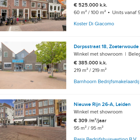
€ 525.000 k.k.
60 m²
/
100 m²
Units vanaf 
Koster Di Giacomo
Dorpsstraat 18, Zoeterwoude
Winkel met showroom
|
Bele
€ 385.000 k.k.
219 m²
/
219 m²
Barnhoorn Bedrijfsmakelaardij
Nieuwe Rijn 26-A, Leiden
Winkel met showroom
€ 309 /m²/jaar
95 m²
/
95 m²
Basis Bedrijfshuisvesting B.V.