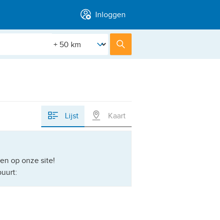
Inloggen
[Straal]
Zoek
Lijst
Kaart
en op onze site!
uurt: