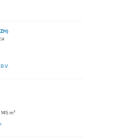
(ZH)
ca
 B.V.
 145 m²
n