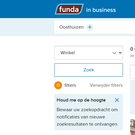
Hoofdmenu
Plaats,
Plus
buurt,
adres,
etc.
0 
in
Zoek
0
filters
Verwijder filters
Houd me op de hoogte
Bewaar uw zoekopdracht om
notificaties van nieuwe
zoekresultaten te ontvangen.