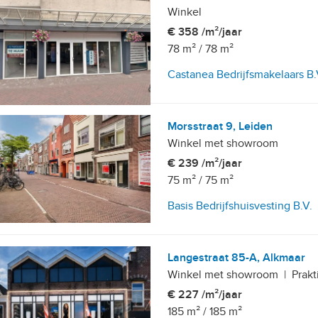
Winkel
€ 358 /m²/jaar
78 m²
/
78 m²
Castanea Bedrijfsmakelaars B.
Morsstraat 9, Leiden
etailhandelsvestigingen
Winkel met showroom
€ 239 /m²/jaar
75 m²
/
75 m²
Basis Bedrijfshuisvesting B.V.
Langestraat 85-A, Alkmaar
Winkel met showroom
|
Prakt
€ 227 /m²/jaar
, 10+ parkeerplaatsen
185 m²
/
185 m²