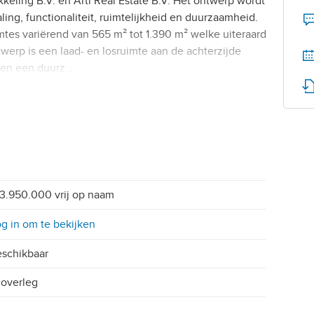
eling B.V. en Arti Real Estate B.V. Het ontwerp wordt
ing, functionaliteit, ruimtelijkheid en duurzaamheid.
mtes variërend van 565 m² tot 1.390 m² welke uiteraard
erp is een laad- en losruimte aan de achterzijde
 en een duurz …
3.950.000 vrij op naam
g in om te bekijken
schikbaar
 overleg