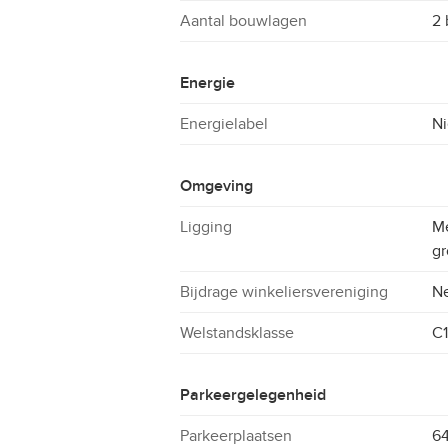
Aantal bouwlagen
2
Energie
Energielabel
Ni
Omgeving
Ligging
Me
gr
Bijdrage winkeliersvereniging
N
Welstandsklasse
C1
Parkeergelegenheid
Parkeerplaatsen
64