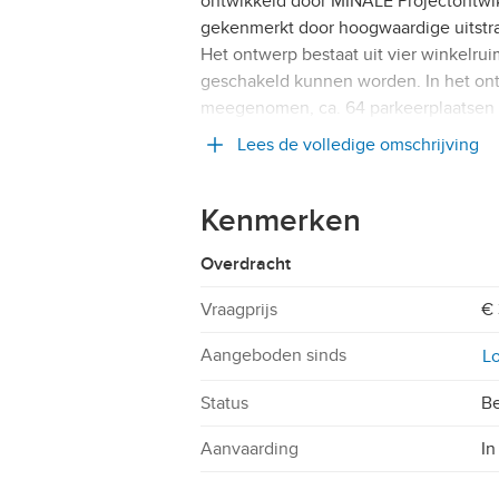
ontwikkeld door MINALE Projectontwikk
gekenmerkt door hoogwaardige uitstral
Het ontwerp bestaat uit vier winkelrui
geschakeld kunnen worden. In het ontw
meegenomen, ca. 64 parkeerplaatsen
Lees de volledige omschrijving
Kenmerken
Overdracht
Vraagprijs
€ 
Aangeboden sinds
Lo
Status
Be
Aanvaarding
In