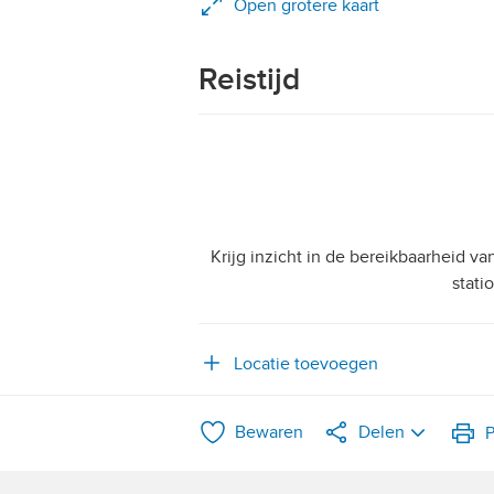
Open grotere kaart
Reistijd
Krijg inzicht in de bereikbaarheid v
stati
Locatie toevoegen
Bewaren
Delen
P
LinkedIn