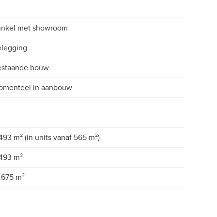
inkel met showroom
legging
estaande bouw
omenteel in aanbouw
493 m² (in units vanaf 565 m²)
493 m²
.675 m²