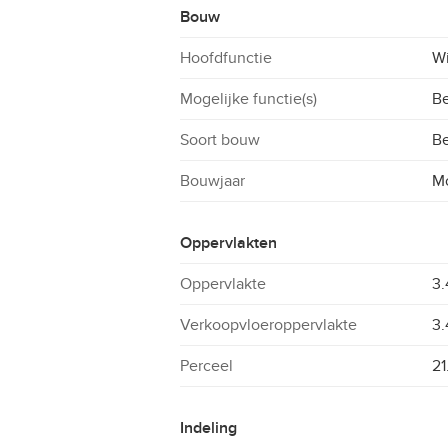
Bouw
Hoofdfunctie
W
Mogelijke functie(s)
Be
Soort bouw
B
Bouwjaar
M
Oppervlakten
Oppervlakte
3.
Verkoopvloeroppervlakte
3.
Perceel
21
Indeling