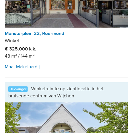
Munsterplein 22, Roermond
Winkel
€ 325.000 k.k.
48 m²
/
144 m²
Maat Makelaardij
Winkelruimte op zichtlocatie in het
Blikvanger
bruisende centrum van Wijchen