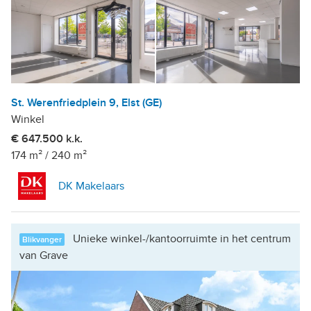
St. Werenfriedplein 9, Elst (GE)
Winkel
€ 647.500 k.k.
174 m²
/
240 m²
DK Makelaars
Unieke winkel-/kantoorruimte in het centrum
Blikvanger
van Grave