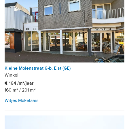
Kleine Molenstraat 6-b, Elst (GE)
Winkel
€ 164 /m²/jaar
160 m²
/
201 m²
Witjes Makelaars