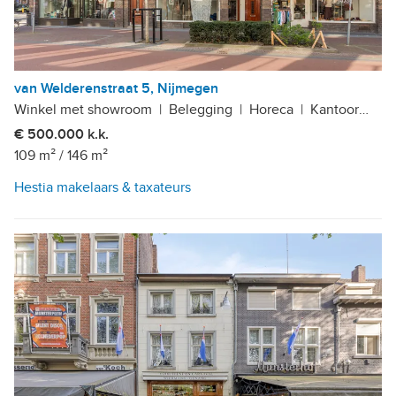
van Welderenstraat 5, Nijmegen
Winkel met showroom
|
Belegging
|
Horeca
|
Kantoor
|
Pra
€ 500.000 k.k.
109 m²
/
146 m²
Hestia makelaars & taxateurs