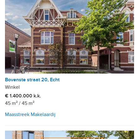
Bovenste straat 20, Echt
Winkel
€ 1.400.000 k.k.
45 m²
/
45 m²
Maasstreek Makelaardij