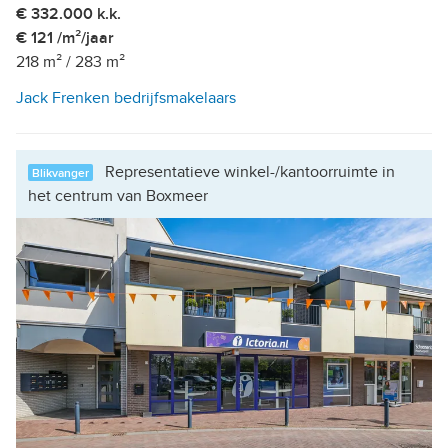
€ 332.000 k.k.
€ 121 /m²/jaar
218 m²
/
283 m²
Jack Frenken bedrijfsmakelaars
Representatieve winkel-/kantoorruimte in
Blikvanger
het centrum van Boxmeer