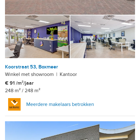
Koorstraat 53, Boxmeer
Winkel met showroom
|
Kantoor
€ 91 /m²/jaar
248 m²
/
248 m²
Meerdere makelaars betrokken