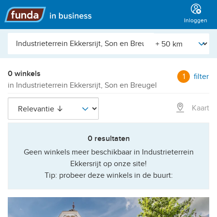
Hoofdmenu
Inloggen
Plaats,
[Straal]
buurt,
adres,
etc.
0 winkels
1
filter
in Industrieterrein Ekkersrijt, Son en Breugel
Kaart
0 resultaten
Geen winkels meer beschikbaar in Industrieterrein
Ekkersrijt op onze site!
Tip: probeer deze winkels in de buurt: