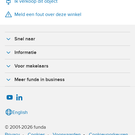
Ik verkoop dit object
WhatsApp
Meld een fout over deze winkel
X
Facebook
Snel naar
Informatie
Voor makelaars
Meer funda in business
English
© 2001-2026 funda
•
Privacy
•
Cookies
•
Voorwaarden
Cookievoorkeuren