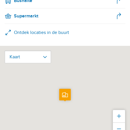
Bushalte
Supermarkt
Ontdek locaties in de buurt
Kaart
Kaart
Inz
Uit