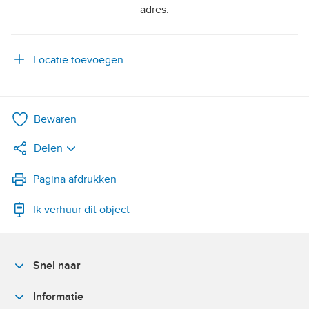
adres.
Locatie toevoegen
Bewaren
Delen
LinkedIn
Pagina afdrukken
Ik verhuur dit object
WhatsApp
X
Snel naar
Facebook
Informatie