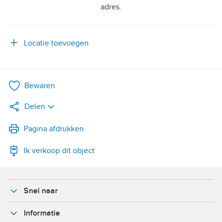
adres.
Locatie toevoegen
Bewaren
Delen
LinkedIn
Pagina afdrukken
Ik verkoop dit object
WhatsApp
X
Snel naar
Facebook
Informatie