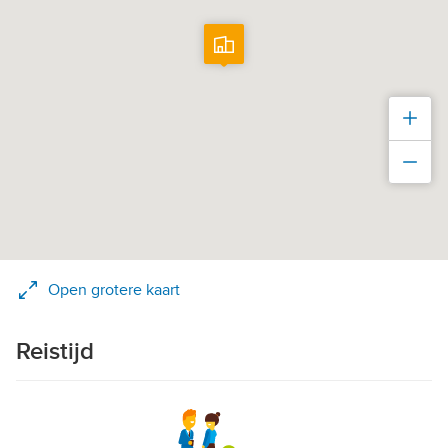
Inz
Uit
Open grotere kaart
Reistijd