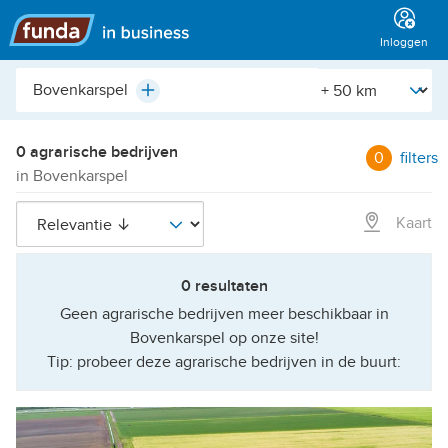
Hoofdmenu
Inloggen
Plaats,
[Straal]
Plus
buurt,
adres,
etc.
0 agrarische bedrijven
0
filters
in Bovenkarspel
Kaart
0 resultaten
Geen agrarische bedrijven meer beschikbaar in
Bovenkarspel op onze site!
Tip: probeer deze agrarische bedrijven in de buurt: