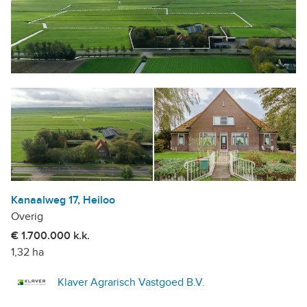
Kanaalweg 17, Heiloo
Overig
€ 1.700.000 k.k.
1,32 ha
Klaver Agrarisch Vastgoed B.V.