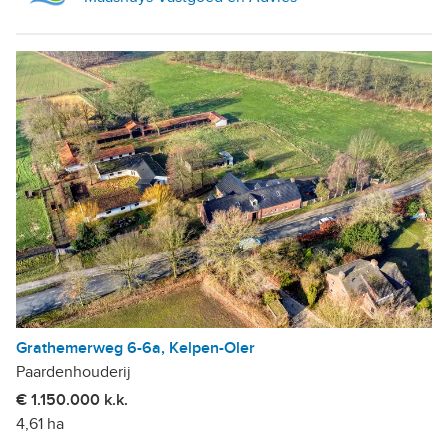
Grathemerweg 6-6a, Kelpen-Oler
Paardenhouderij
€ 1.150.000 k.k.
4,61 ha