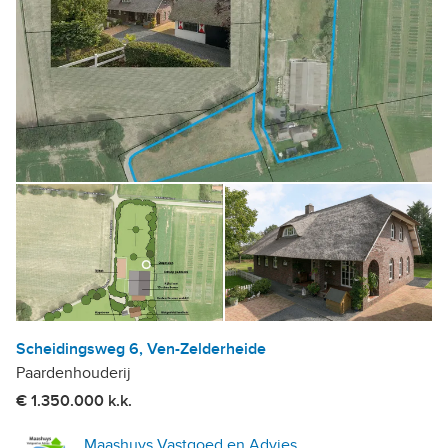
Scheidingsweg 6, Ven-Zelderheide
Paardenhouderij
€ 1.350.000 k.k.
Maashuys Vastgoed en Advies