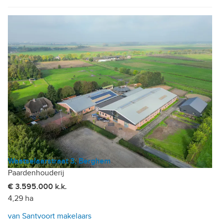
Waatselaarstraat 3, Berghem
Paardenhouderij
€ 3.595.000 k.k.
4,29 ha
van Santvoort makelaars