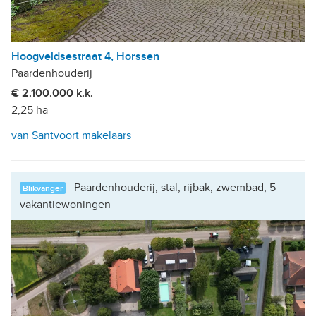
Hoogveldsestraat 4, Horssen
Paardenhouderij
€ 2.100.000 k.k.
2,25 ha
van Santvoort makelaars
Paardenhouderij, stal, rijbak, zwembad, 5
Blikvanger
vakantiewoningen