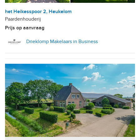
het Heikesspoor 2, Heukelom
Paardenhouderij
Prijs op aanvraag
Drieklomp Makelaars in Business