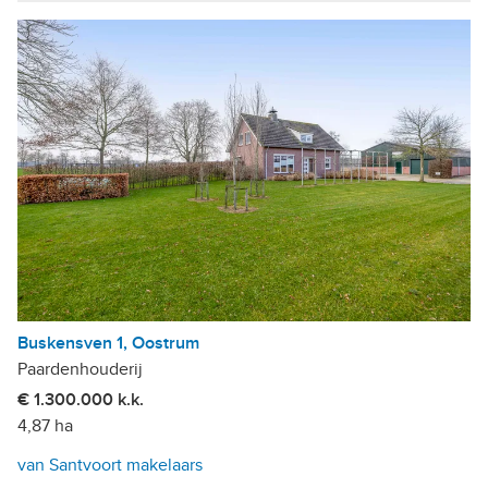
Buskensven 1, Oostrum
Paardenhouderij
€ 1.300.000 k.k.
4,87 ha
van Santvoort makelaars