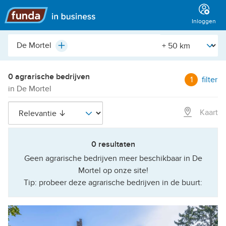
Hoofdmenu
Inloggen
Plaats,
[Straal]
Plus
buurt,
adres,
etc.
0 agrarische bedrijven
1
filter
in De Mortel
Kaart
0 resultaten
Geen agrarische bedrijven meer beschikbaar in De
Mortel op onze site!
Tip: probeer deze agrarische bedrijven in de buurt: