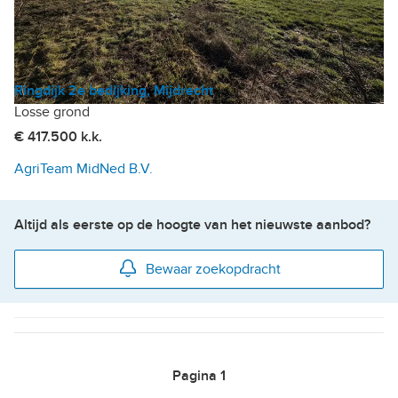
Ringdijk 2e bedijking, Mijdrecht
Losse grond
€ 417.500 k.k.
AgriTeam MidNed B.V.
Altijd als eerste op de hoogte van het nieuwste aanbod?
Bewaar zoekopdracht
Pagina
1