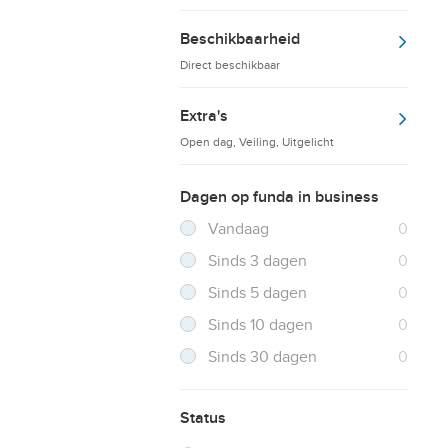
Beschikbaarheid
Direct beschikbaar
Extra's
Open dag, Veiling, Uitgelicht
Dagen op funda in business
Filter verwijderen
Resultaten
Vandaag
0
Resultaten
Sinds 3 dagen
0
Resultaten
Sinds 5 dagen
0
Resultaten
Sinds 10 dagen
0
Resultaten
Sinds 30 dagen
0
Status