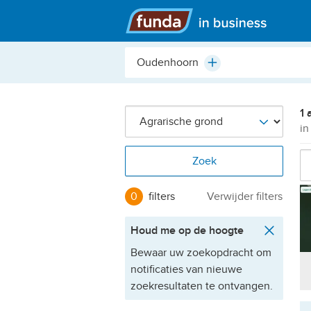
Hoofdmenu
Plaats,
Plus
buurt,
adres,
etc.
1 
i
Zoek
0
filters
Verwijder filters
Houd me op de hoogte
Bewaar uw zoekopdracht om
notificaties van nieuwe
zoekresultaten te ontvangen.