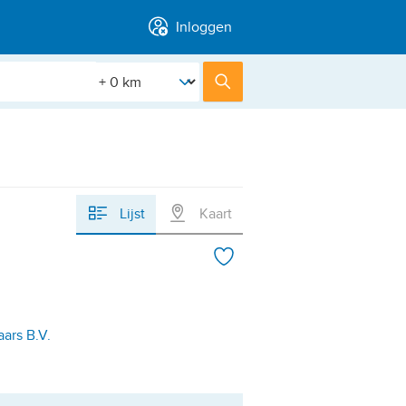
Inloggen
[Straal]
Zoek
Lijst
Kaart
ars B.V.