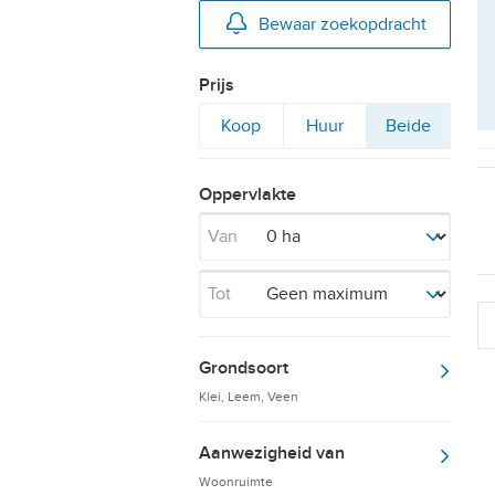
Bewaar zoekopdracht
Prijs
Filter
Filter
Filter
Koop
Huur
Beide
op
op
op
Oppervlakte
Van
Tot
Grondsoort
Klei, Leem, Veen
Aanwezigheid van
Woonruimte