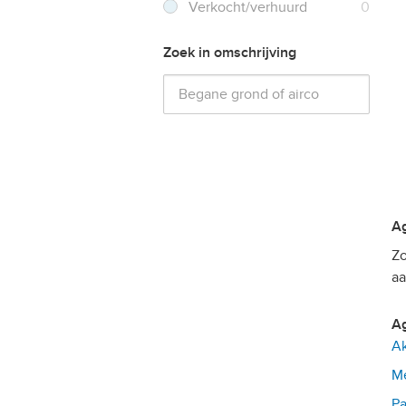
Verkocht/verhuurd
0
Zoek in omschrijving
Zo
aa
Ak
Me
Pa