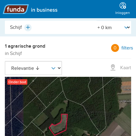
Hoofdmenu
Inloggen
Plaats,
[Straal]
Plus
buurt,
adres,
etc.
1 agrarische grond
0
filters
in Schijf
Kaart
Onder bod