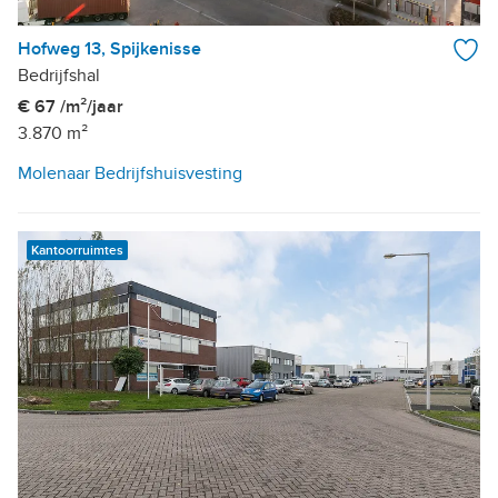
Hofweg 13, Spijkenisse
Bedrijfshal
€ 67 /m²/jaar
3.870 m²
Molenaar Bedrijfshuisvesting
Kantoorruimtes