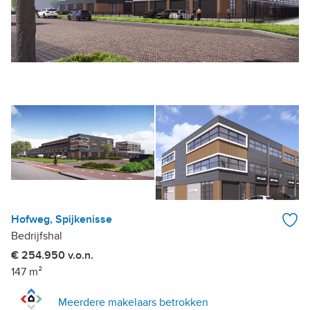
Hofweg, Spijkenisse
Bedrijfshal
€ 254.950 v.o.n.
147 m²
Meerdere makelaars betrokken