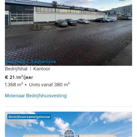
Randweg 1, Spijkenisse
Bedrijfshal
|
Kantoor
€ 21 /m²/jaar
1.368 m²
Units vanaf 380 m²
Molenaar Bedrijfshuisvesting
Bedrijfsverzamelgebouw