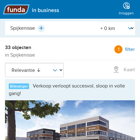
Hoofdmenu
Inloggen
Plaats,
[Straal]
Plus
buurt,
adres,
etc.
33 objecten
1
filter
in Spijkenisse
Kaart
Verkoop verloopt succesvol, sloop in volle
Blikvanger
gang!