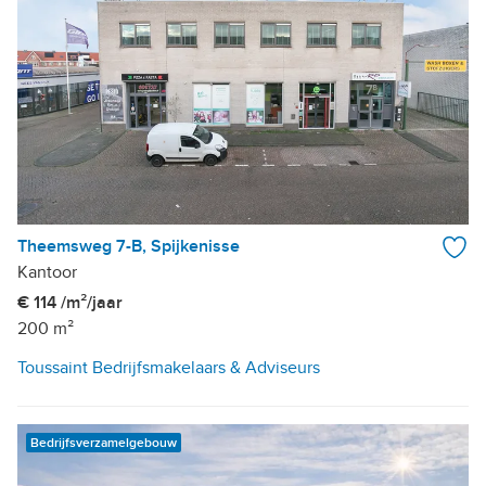
Theemsweg 7-B, Spijkenisse
Kantoor
€ 114 /m²/jaar
200 m²
Toussaint Bedrijfsmakelaars & Adviseurs
Bedrijfsverzamelgebouw