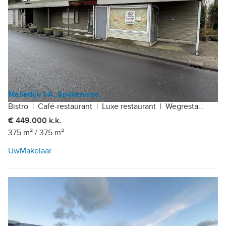
Malledijk 1-A, Spijkenisse
Bistro
|
Café-restaurant
|
Luxe restaurant
|
Wegrestaurant
|
€ 449.000 k.k.
375 m²
/
375 m²
UwMakelaar