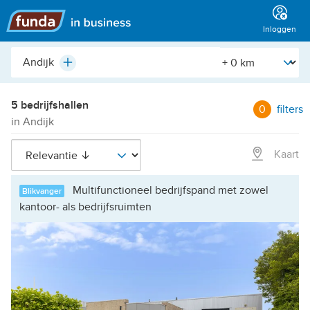
Hoofdmenu
Inloggen
Plaats,
[Straal]
Plus
buurt,
adres,
etc.
5 bedrijfshallen
0
filters
in Andijk
Kaart
Multifunctioneel bedrijfspand met zowel
Blikvanger
kantoor- als bedrijfsruimten