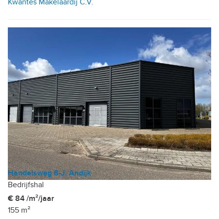
Kwantes Makelaardij C.V.
Handelsweg 8-J, Andijk
Bedrijfshal
€ 84 /m²/jaar
155 m²