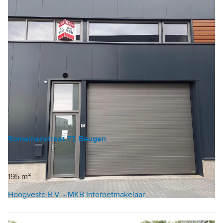
Romeinenstraat 77, Beugen
Bedrijfshal
€ 83 /m²/jaar
195 m²
Hoogveste B.V. - MKB Internetmakelaar