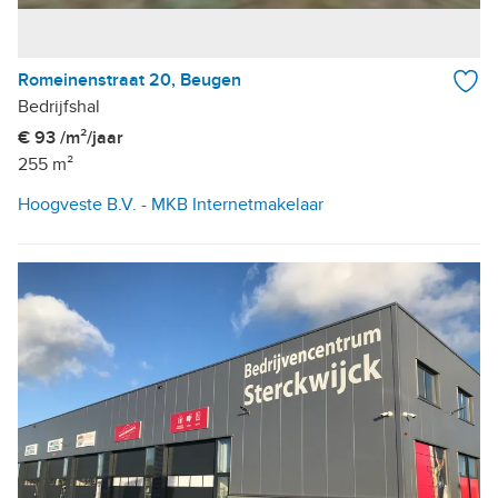
Romeinenstraat 20, Beugen
Bedrijfshal
€ 93 /m²/jaar
255 m²
Hoogveste B.V. - MKB Internetmakelaar