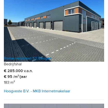
Romeinenstraat 57, Beugen
Bedrijfshal
€ 285.000 v.o.n.
€ 95 /m²/jaar
183 m²
Hoogveste B.V. - MKB Internetmakelaar