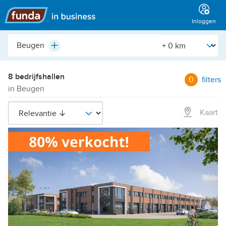
Hoofdmenu
Inloggen
Plaats,
[Straal]
Plus
buurt,
adres,
etc.
8 bedrijfshallen
0
filters
in Beugen
Kaart