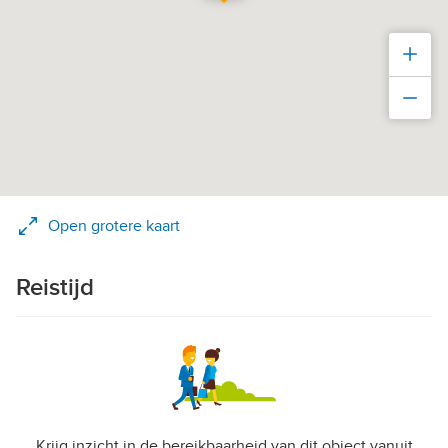
Inz
Uit
Open grotere kaart
Reistijd
Krijg inzicht in de bereikbaarheid van dit object vanuit