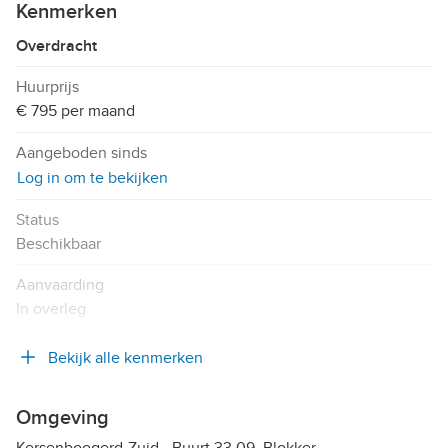
Kenmerken
Overdracht
Huurprijs
€ 795 per maand
Aangeboden sinds
Log in om te bekijken
Status
Beschikbaar
Aanvaarding
In overleg
Bekijk alle kenmerken
Omgeving
Kersenboogerd-Zuid - Buurt 33 09, Blokker